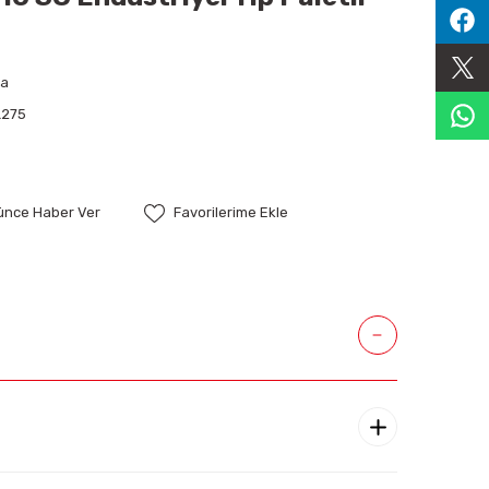
pa
L275
şünce Haber Ver