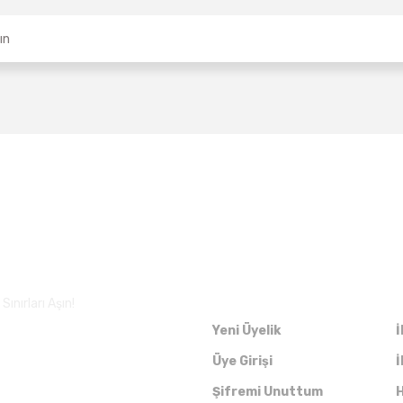
Üyelik
ınırları Aşın!
Yeni Üyelik
İ
Üye Girişi
İ
Şifremi Unuttum
H