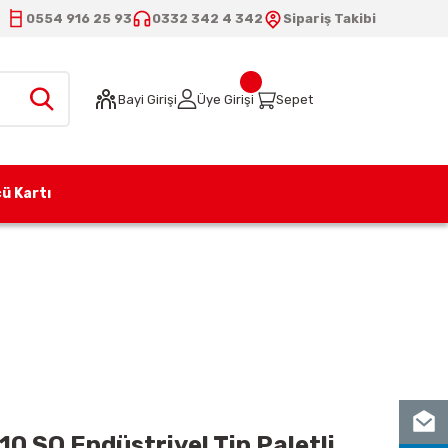
0554 916 25 93
0332 342 4 342
Sipariş Takibi
Bayi Girişi
Üye Girişi
Sepet
ü Kartı
iyel Tip Paletli Pompa
 SO Endüstriyel Tip Paletli