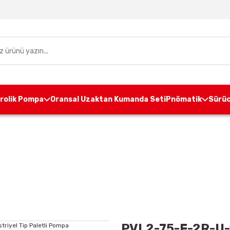
drolik Pompa
Oransal Uzaktan Kumanda Seti
Pnömatik
Sürüc
k Pompa
Paletli Pompa
PVL2-75-F-2R-U-10 SO Endüstr
PVL2-75-F-2R-U-10