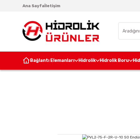
Ana Sayfa
İletişim
Bağlantı Elemanları
Hidrolik
Hidrolik Boru
Hi
Anasayfa
Hidroli