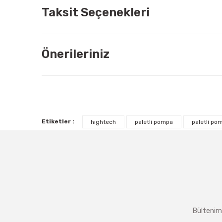
Taksit Seçenekleri
Önerileriniz
Etiketler :
hıghtech
paletli pompa
paletli po
Bültenimi