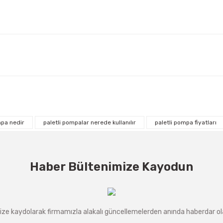
mpa nedir
paletli pompalar nerede kullanılır
paletli pompa fiyatları
Haber Bültenimize Kayodun
ze kaydolarak firmamızla alakalı güncellemelerden anında haberdar olab