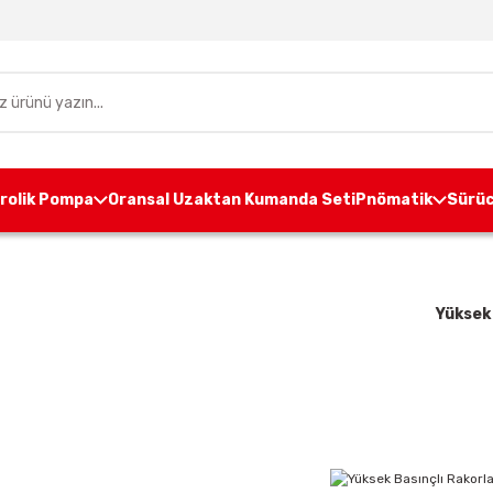
drolik Pompa
Oransal Uzaktan Kumanda Seti
Pnömatik
Sürüc
ağlantı Elemanları
Çabuk Bağlantı Elemanları
Yüksek 