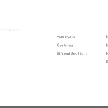
Üyelik
ınırları Aşın!
Yeni Üyelik
İ
Üye Girişi
İ
Şifremi Unuttum
H
K