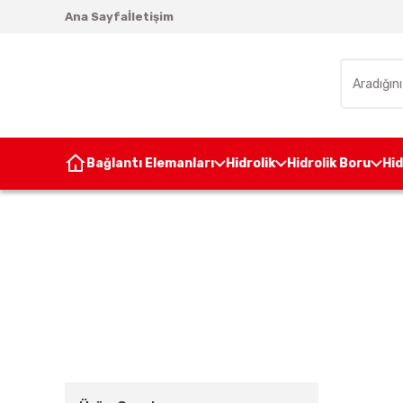
Ana Sayfa
İletişim
Bağlantı Elemanları
Hidrolik
Hidrolik Boru
Hi
Anasayfa
B