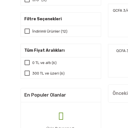
QCFA 3/4
Filtre Seçenekleri
Ürün kalites
İndirimli Ürünler (12)
dikkatlice d
noktasında 
Müşterilere 
Tüm Fiyat Aralıkları
QCFA 3
dikkat çekiy
önümüzü daha
0 TL ve altı (6)
ticaret anla
300 TL ve üzeri (6)
En Populer Olanlar