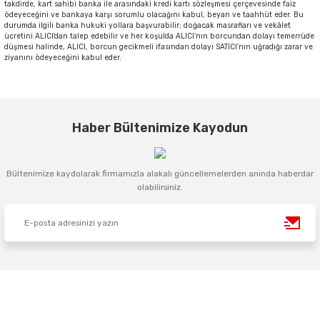
takdirde, kart sahibi banka ile arasındaki kredi kartı sözleşmesi çerçevesinde faiz
ödeyeceğini ve bankaya karşı sorumlu olacağını kabul, beyan ve taahhüt eder. Bu
durumda ilgili banka hukuki yollara başvurabilir; doğacak masrafları ve vekâlet
ücretini ALICI’dan talep edebilir ve her koşulda ALICI’nın borcundan dolayı temerrüde
düşmesi halinde, ALICI, borcun gecikmeli ifasından dolayı SATICI’nın uğradığı zarar ve
ziyanını ödeyeceğini kabul eder.
Haber Bültenimize Kayodun
Bültenimize kaydolarak firmamızla alakalı güncellemelerden anında haberdar
olabilirsiniz.