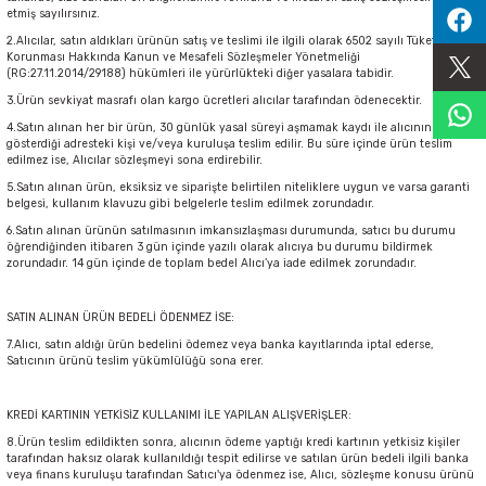
etmiş sayılırsınız.
Sıralama Valfleri
2.Alıcılar, satın aldıkları ürünün satış ve teslimi ile ilgili olarak 6502 sayılı Tüketicinin
Korunması Hakkında Kanun ve Mesafeli Sözleşmeler Yönetmeliği
(RG:27.11.2014/29188) hükümleri ile yürürlükteki diğer yasalara tabidir.
Kontrol Valfi
3.Ürün sevkiyat masrafı olan kargo ücretleri alıcılar tarafından ödenecektir.
4.Satın alınan her bir ürün, 30 günlük yasal süreyi aşmamak kaydı ile alıcının
gösterdiği adresteki kişi ve/veya kuruluşa teslim edilir. Bu süre içinde ürün teslim
edilmez ise, Alıcılar sözleşmeyi sona erdirebilir.
5.Satın alınan ürün, eksiksiz ve siparişte belirtilen niteliklere uygun ve varsa garanti
belgesi, kullanım klavuzu gibi belgelerle teslim edilmek zorundadır.
6.Satın alınan ürünün satılmasının imkansızlaşması durumunda, satıcı bu durumu
öğrendiğinden itibaren 3 gün içinde yazılı olarak alıcıya bu durumu bildirmek
zorundadır. 14 gün içinde de toplam bedel Alıcı’ya iade edilmek zorundadır.
SATIN ALINAN ÜRÜN BEDELİ ÖDENMEZ İSE:
7.Alıcı, satın aldığı ürün bedelini ödemez veya banka kayıtlarında iptal ederse,
Satıcının ürünü teslim yükümlülüğü sona erer.
KREDİ KARTININ YETKİSİZ KULLANIMI İLE YAPILAN ALIŞVERİŞLER:
8.Ürün teslim edildikten sonra, alıcının ödeme yaptığı kredi kartının yetkisiz kişiler
tarafından haksız olarak kullanıldığı tespit edilirse ve satılan ürün bedeli ilgili banka
veya finans kuruluşu tarafından Satıcı'ya ödenmez ise, Alıcı, sözleşme konusu ürünü