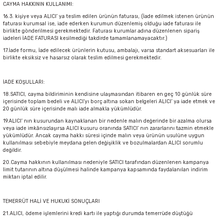
CAYMA HAKKININ KULLANIMI:
16.3. kişiye veya ALICI’ ya teslim edilen ürünün faturası, (İade edilmek istenen ürünün
faturası kurumsal ise, iade ederken kurumun düzenlemiş olduğu iade faturası ile
birlikte gönderilmesi gerekmektedir. Faturası kurumlar adına düzenlenen sipariş
iadeleri İADE FATURASI kesilmediği takdirde tamamlanamayacaktır.)
17.İade formu, İade edilecek ürünlerin kutusu, ambalajı, varsa standart aksesuarları ile
birlikte eksiksiz ve hasarsız olarak teslim edilmesi gerekmektedir.
İADE KOŞULLARI:
18.SATICI, cayma bildiriminin kendisine ulaşmasından itibaren en geç 10 günlük süre
içerisinde toplam bedeli ve ALICI’yı borç altına sokan belgeleri ALICI’ ya iade etmek ve
20 günlük süre içerisinde malı iade almakla yükümlüdür.
19.ALICI’ nın kusurundan kaynaklanan bir nedenle malın değerinde bir azalma olursa
veya iade imkânsızlaşırsa ALICI kusuru oranında SATICI’ nın zararlarını tazmin etmekle
yükümlüdür. Ancak cayma hakkı süresi içinde malın veya ürünün usulüne uygun
kullanılması sebebiyle meydana gelen değişiklik ve bozulmalardan ALICI sorumlu
değildir.
20.Cayma hakkının kullanılması nedeniyle SATICI tarafından düzenlenen kampanya
limit tutarının altına düşülmesi halinde kampanya kapsamında faydalanılan indirim
miktarı iptal edilir.
TEMERRÜT HALİ VE HUKUKİ SONUÇLARI
21.ALICI, ödeme işlemlerini kredi kartı ile yaptığı durumda temerrüde düştüğü