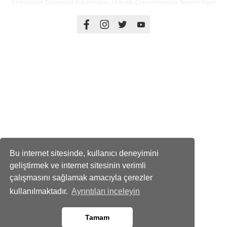
Endüstriyel Gücünüzü Şekillendirin: Hidrolik Çözümlerimizle Sınırları Aşın!
Üyelik
Kurumsal
Alışveriş
Bu internet sitesinde, kullanıcı deneyimini
geliştirmek ve internet sitesinin verimli
çalışmasını sağlamak amacıyla çerezler
kullanılmaktadır.
Ayrıntıları inceleyin
Tamam
© 2023 hidrolikurunler.com Tüm Hakları Saklıdır.