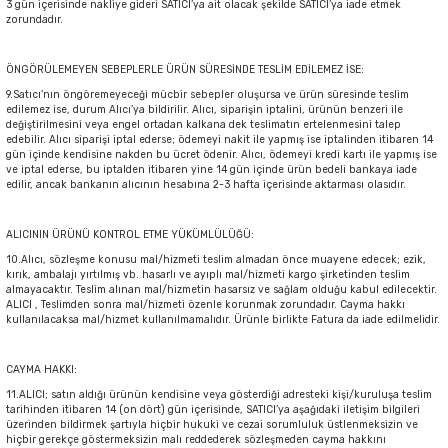
3 gün içerisinde nakliye gideri SATICI’ya ait olacak şekilde SATICI’ya iade etmek
zorundadır.
ÖNGÖRÜLEMEYEN SEBEPLERLE ÜRÜN SÜRESİNDE TESLİM EDİLEMEZ İSE:
9.Satıcı’nın öngöremeyeceği mücbir sebepler oluşursa ve ürün süresinde teslim
edilemez ise, durum Alıcı’ya bildirilir. Alıcı, siparişin iptalini, ürünün benzeri ile
değiştirilmesini veya engel ortadan kalkana dek teslimatın ertelenmesini talep
edebilir. Alıcı siparişi iptal ederse; ödemeyi nakit ile yapmış ise iptalinden itibaren 14
gün içinde kendisine nakden bu ücret ödenir. Alıcı, ödemeyi kredi kartı ile yapmış ise
ve iptal ederse, bu iptalden itibaren yine 14 gün içinde ürün bedeli bankaya iade
edilir, ancak bankanın alıcının hesabına 2-3 hafta içerisinde aktarması olasıdır.
ALICININ ÜRÜNÜ KONTROL ETME YÜKÜMLÜLÜĞÜ:
10.Alıcı, sözleşme konusu mal/hizmeti teslim almadan önce muayene edecek; ezik,
kırık, ambalajı yırtılmış vb. hasarlı ve ayıplı mal/hizmeti kargo şirketinden teslim
almayacaktır. Teslim alınan mal/hizmetin hasarsız ve sağlam olduğu kabul edilecektir.
ALICI , Teslimden sonra mal/hizmeti özenle korunmak zorundadır. Cayma hakkı
kullanılacaksa mal/hizmet kullanılmamalıdır. Ürünle birlikte Fatura da iade edilmelidir.
CAYMA HAKKI:
11.ALICI; satın aldığı ürünün kendisine veya gösterdiği adresteki kişi/kuruluşa teslim
tarihinden itibaren 14 (on dört) gün içerisinde, SATICI’ya aşağıdaki iletişim bilgileri
üzerinden bildirmek şartıyla hiçbir hukuki ve cezai sorumluluk üstlenmeksizin ve
hiçbir gerekçe göstermeksizin malı reddederek sözleşmeden cayma hakkını