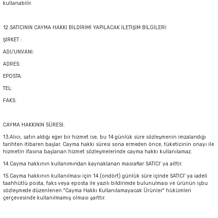
kullanabilir.
12.SATICININ CAYMA HAKKI BİLDİRİMİ YAPILACAK İLETİŞİM BİLGİLERİ:
ŞİRKET :
ADI/UNVANI:
ADRES:
EPOSTA:
TEL:
FAKS:
CAYMA HAKKININ SÜRESİ:
13.Alıcı, satın aldığı eğer bir hizmet ise, bu 14 günlük süre sözleşmenin imzalandığı
tarihten itibaren başlar. Cayma hakkı süresi sona ermeden önce, tüketicinin onayı ile
hizmetin ifasına başlanan hizmet sözleşmelerinde cayma hakkı kullanılamaz.
14.Cayma hakkının kullanımından kaynaklanan masraflar SATICI’ ya aittir.
15.Cayma hakkının kullanılması için 14 (ondört) günlük süre içinde SATICI' ya iadeli
taahhütlü posta, faks veya eposta ile yazılı bildirimde bulunulması ve ürünün işbu
sözleşmede düzenlenen "Cayma Hakkı Kullanılamayacak Ürünler" hükümleri
çerçevesinde kullanılmamış olması şarttır.