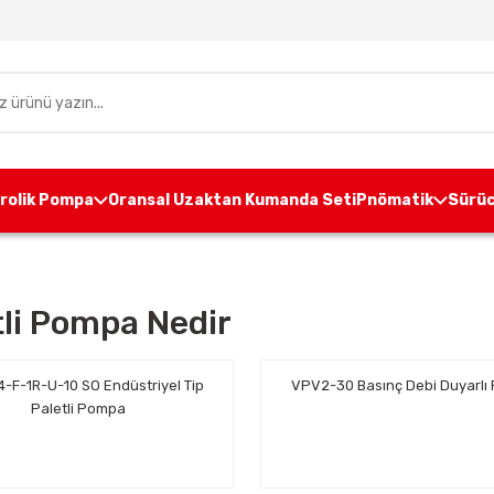
drolik Pompa
Oransal Uzaktan Kumanda Seti
Pnömatik
Sürüc
tli Pompa Nedir
4-F-1R-U-10 SO Endüstriyel Tip
VPV2-30 Basınç Debi Duyarl
Paletli Pompa