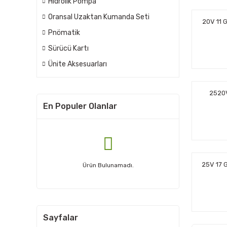
Hidrolik Pompa
Oransal Uzaktan Kumanda Seti
20V 11 
Pnömatik
Sürücü Kartı
Ünite Aksesuarları
2520V
En Populer Olanlar
25V 17 
Ürün Bulunamadı.
Sayfalar