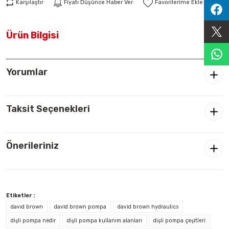
Karşılaştır
Fiyatı Düşünce Haber Ver
Sıralama Valfleri
Ürün Bilgisi
Kontrol Valfi
Yorumlar
Taksit Seçenekleri
Önerileriniz
Etiketler :
davıd brown
david brown pompa
david brown hydraulics
dişli pompa nedir
dişli pompa kullanım alanları
dişli pompa çeşitleri