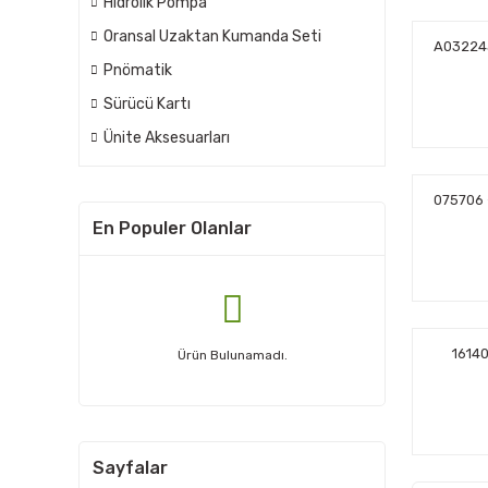
Hidrolik Pompa
Oransal Uzaktan Kumanda Seti
A03224
Pnömatik
Sürücü Kartı
Ünite Aksesuarları
075706
En Populer Olanlar
1614
Ürün Bulunamadı.
Sayfalar