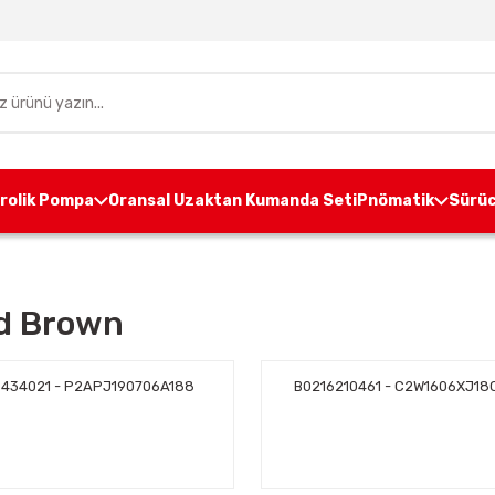
drolik Pompa
Oransal Uzaktan Kumanda Seti
Pnömatik
Sürüc
d Brown
9434021 - P2APJ190706A188
B0216210461 - C2W1606XJ18