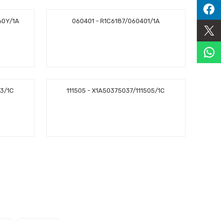
60Y/1A
060401 - R1C6187/060401/1A
03/1C
111505 - X1A50375037/111505/1C