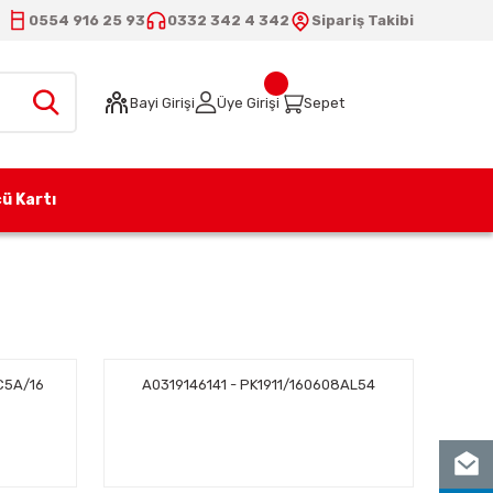
0554 916 25 93
0332 342 4 342
Sipariş Takibi
Bayi Girişi
Üye Girişi
Sepet
ü Kartı
C5A/16
A0319146141 - PK1911/160608AL54