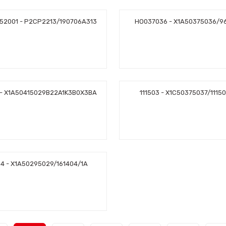
52001 - P2CP2213/190706A313
HO037036 - X1A50375036/9
 - X1A50415029B22A1K3B0X3BA
111503 - X1C50375037/1115
04 - X1A50295029/161404/1A