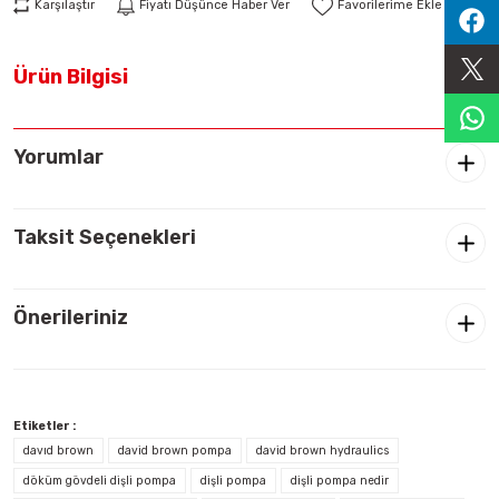
Karşılaştır
Fiyatı Düşünce Haber Ver
Sıralama Valfleri
Ürün Bilgisi
Kontrol Valfi
Yorumlar
Taksit Seçenekleri
Önerileriniz
Etiketler :
davıd brown
david brown pompa
david brown hydraulics
döküm gövdeli dişli pompa
dişli pompa
dişli pompa nedir