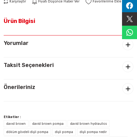
Karşılaştır
Fiyatı Düşünce Haber Ver
Sıralama Valfleri
Ürün Bilgisi
Kontrol Valfi
Yorumlar
Taksit Seçenekleri
Önerileriniz
Etiketler :
davıd brown
david brown pompa
david brown hydraulics
döküm gövdeli dişli pompa
dişli pompa
dişli pompa nedir