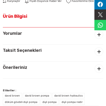
Karşılaştır
Fiyatı Düşünce Haber Ver
Sıralama Valfleri
Ürün Bilgisi
Kontrol Valfi
Yorumlar
Taksit Seçenekleri
Önerileriniz
Etiketler :
davıd brown
david brown pompa
david brown hydraulics
döküm gövdeli dişli pompa
dişli pompa
dişli pompa nedir