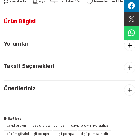
Karşılaştır
Fiyatı Düşünce Haber Ver
Sıralama Valfleri
Ürün Bilgisi
Kontrol Valfi
Yorumlar
Taksit Seçenekleri
Önerileriniz
Etiketler :
davıd brown
david brown pompa
david brown hydraulics
döküm gövdeli dişli pompa
dişli pompa
dişli pompa nedir