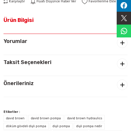
Karşılaştır
Fiyatı Düşünce Haber Ver
Sıralama Valfleri
Ürün Bilgisi
Kontrol Valfi
Yorumlar
Taksit Seçenekleri
Önerileriniz
Etiketler :
davıd brown
david brown pompa
david brown hydraulics
döküm gövdeli dişli pompa
dişli pompa
dişli pompa nedir