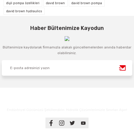
dişli pompa özellikleri
davıd brown
david brown pompa
david brown hydraulics
Haber Bültenimize Kayodun
Bültenimize kaydolarak firmamızla alakalı güncellemelerden anında haberdar
olabilirsiniz.
Endüstriyel Gücünüzü Şekillendirin: Hidrolik Çözümlerimizle Sınırları Aşın!