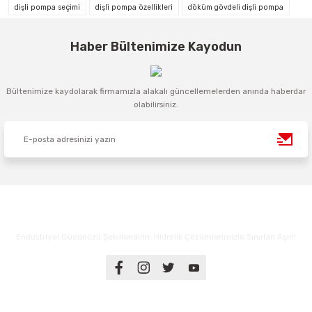
dişli pompa seçimi
dişli pompa özellikleri
döküm gövdeli dişli pompa
Haber Bültenimize Kayodun
Bültenimize kaydolarak firmamızla alakalı güncellemelerden anında haberdar
olabilirsiniz.
Endüstriyel Gücünüzü Şekillendirin: Hidrolik Çözümlerimizle Sınırları Aşın!
Üyelik