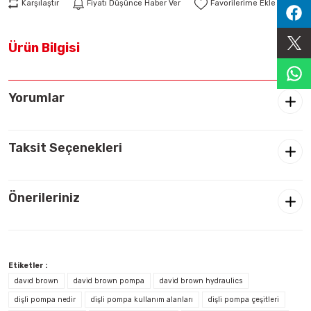
Karşılaştır
Fiyatı Düşünce Haber Ver
Sıralama Valfleri
Ürün Bilgisi
Kontrol Valfi
Yorumlar
Taksit Seçenekleri
Önerileriniz
Etiketler :
davıd brown
david brown pompa
david brown hydraulics
dişli pompa nedir
dişli pompa kullanım alanları
dişli pompa çeşitleri