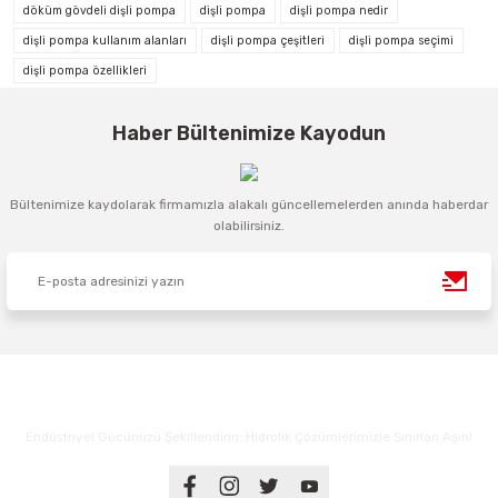
döküm gövdeli dişli pompa
dişli pompa
dişli pompa nedir
dişli pompa kullanım alanları
dişli pompa çeşitleri
dişli pompa seçimi
dişli pompa özellikleri
Haber Bültenimize Kayodun
Bültenimize kaydolarak firmamızla alakalı güncellemelerden anında haberdar
olabilirsiniz.
Endüstriyel Gücünüzü Şekillendirin: Hidrolik Çözümlerimizle Sınırları Aşın!