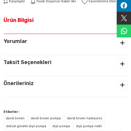
Karşılaştır
Fiyatı Düşünce Haber Ver
Sıralama Valfleri
Ürün Bilgisi
Kontrol Valfi
Yorumlar
Taksit Seçenekleri
Önerileriniz
Etiketler :
davıd brown
david brown pompa
david brown hydraulics
döküm gövdeli dişli pompa
dişli pompa
dişli pompa nedir