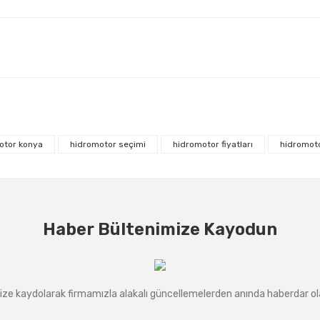
otor konya
hidromotor seçimi
hidromotor fiyatları
hidromoto
Haber Bültenimize Kayodun
ze kaydolarak firmamızla alakalı güncellemelerden anında haberdar olab