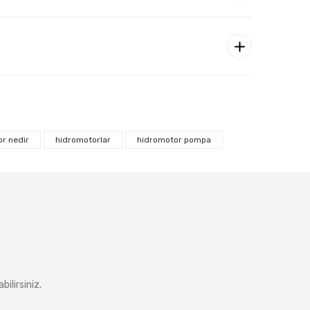
r nedir
hidromotorlar
hidromotor pompa
ilirsiniz.