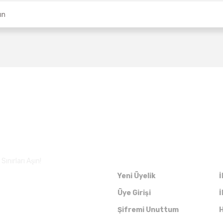
Üyelik
ınırları Aşın!
Yeni Üyelik
İ
Üye Girişi
İ
Şifremi Unuttum
H