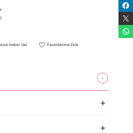
ar
0
şünce Haber Ver