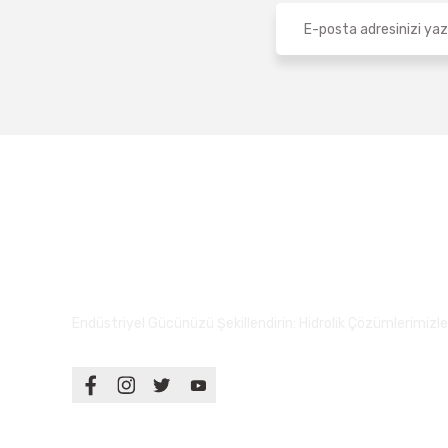
Endüstriyel Gücünüzü Şekillendirin: Hidrolik Çözümlerimizle S