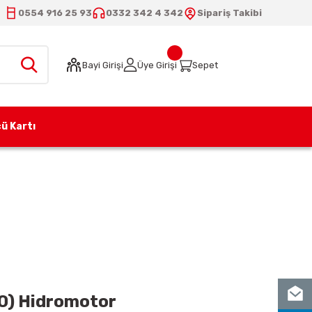
0554 916 25 93
0332 342 4 342
Sipariş Takibi
Bayi Girişi
Üye Girişi
Sepet
ü Kartı
 500) Hidromotor
0) Hidromotor