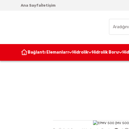
Ana Sayfa
İletişim
Bağlantı Elemanları
Hidrolik
Hidrolik Boru
Hi
Anasayfa
Hi