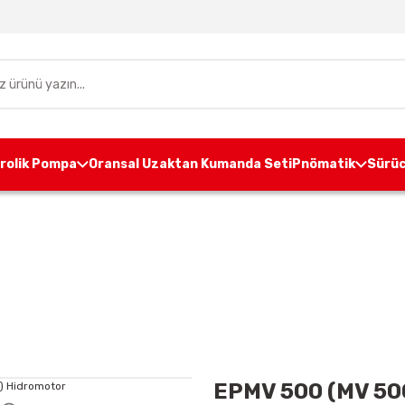
drolik Pompa
Oransal Uzaktan Kumanda Seti
Pnömatik
Sürüc
drolik
Hidromotor
Orbit Motorlar
EPMV 500 (MV
EPMV 500 (MV 50