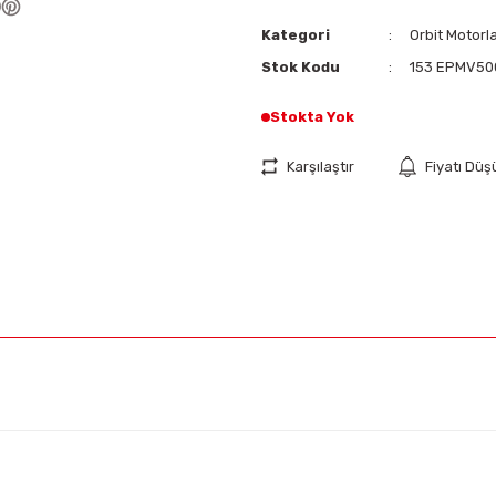
Kategori
Orbit Motorl
Stok Kodu
153 EPMV50
Stokta Yok
Karşılaştır
Fiyatı Dü