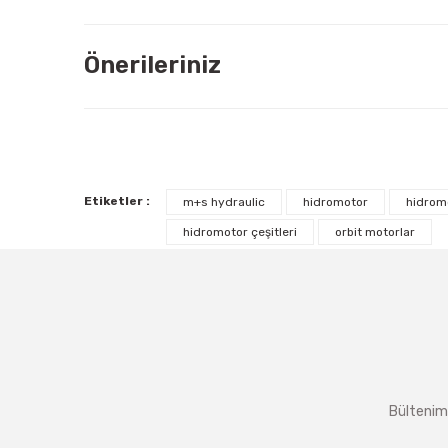
Önerileriniz
Etiketler :
m+s hydraulic
hidromotor
hidrom
hidromotor çeşitleri
orbit motorlar
Bültenimi