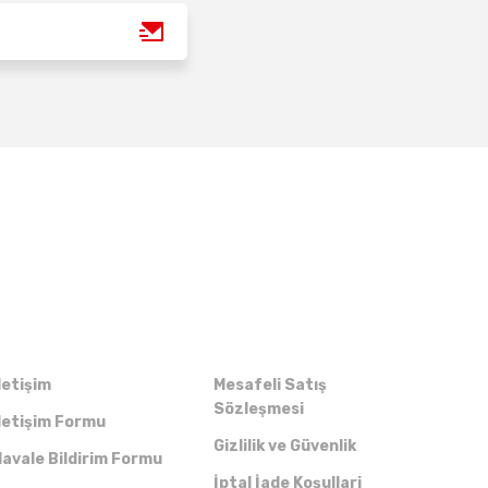
Kurumsal
Alışveriş
letişim
Mesafeli Satış
Sözleşmesi
letişim Formu
Gizlilik ve Güvenlik
avale Bildirim Formu
İptal İade Koşullari