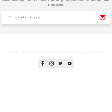
Bültenimize kaydolarak firmamızla alakalı güncellemelerden anında haberdar
olabilirsiniz.
Endüstriyel Gücünüzü Şekillendirin: Hidrolik Çözümlerimizle Sınırları Aşın!
Üyelik
Kurumsal