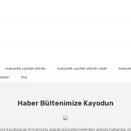
manyetik yastıklı silindir
manyetik yastıklı silindir nedir
manyeti
indiri
fms
Haber Bültenimize Kayodun
ze kaydolarak firmamızla alakalı güncellemelerden anında haberdar olab