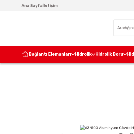
Ana Sayfa
İletişim
Bağlantı Elemanları
Hidrolik
Hidrolik Boru
Hi
Anasayfa
Pnömatik
Pnömati