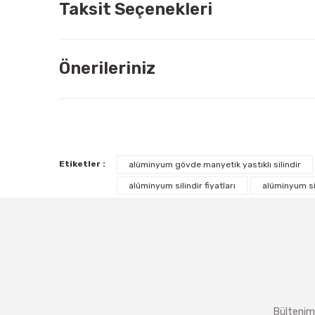
Taksit Seçenekleri
Önerileriniz
Etiketler :
alüminyum gövde manyetik yastıklı silindir
alüminyum silindir fiyatları
alüminyum sil
Bültenimi