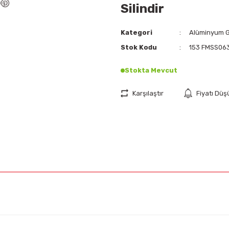
Silindir
Kategori
Alüminyum Gö
Stok Kodu
153 FMSS06
Stokta Mevcut
Karşılaştır
Fiyatı Dü