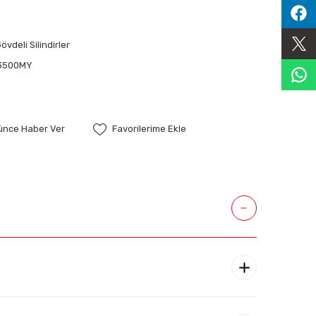
vdeli Silindirler
3500MY
şünce Haber Ver