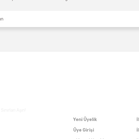
Üyelik
ınırları Aşın!
Yeni Üyelik
İ
Üye Girişi
İ