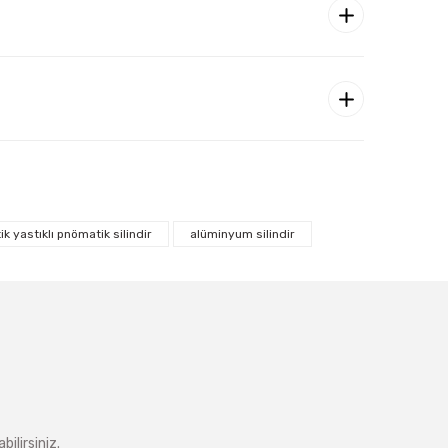
k yastıklı pnömatik silindir
alüminyum silindir
ilirsiniz.