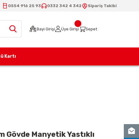
0554 916 25 93
0332 342 4 342
Sipariş Takibi
Bayi Girişi
Üye Girişi
Sepet
ü Kartı
nyum Gövde Manyetik Yastıklı Silindir
 Gövde Manyetik Yastıklı