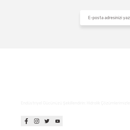
Endüstriyel Gücünüzü Şekillendirin: Hidrolik Çözümlerimizle S