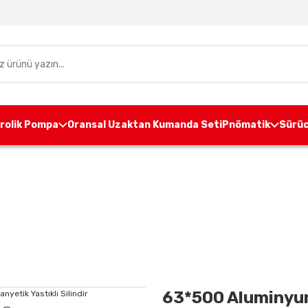
drolik Pompa
Oransal Uzaktan Kumanda Seti
Pnömatik
Sürüc
k Silindir
Alüminyum Gövdeli Silindirler
63*500 Alumi
63*500 Aluminyum