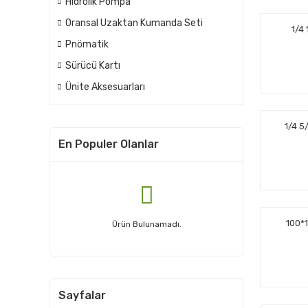
Hidrolik Pompa
Oransal Uzaktan Kumanda Seti
1/4
Pnömatik
Sürücü Kartı
Ünite Aksesuarları
1/4 5
En Populer Olanlar
100*
Ürün Bulunamadı.
Sayfalar