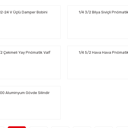
 12-24 V Üçlü Damper Bobini
1/4 3/2 Bilya Siviçli Pnömati
/2 Çekmeli Yay Pnömatik Valf
1/4 5/2 Hava Hava Pnömatik
100 Aluminyum Gövde Silindir