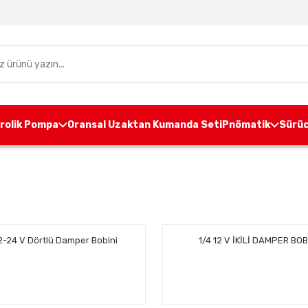
drolik Pompa
Oransal Uzaktan Kumanda Seti
Pnömatik
Sürüc
12-24 V Dörtlü Damper Bobini
1/4 12 V İKİLİ DAMPER BOB