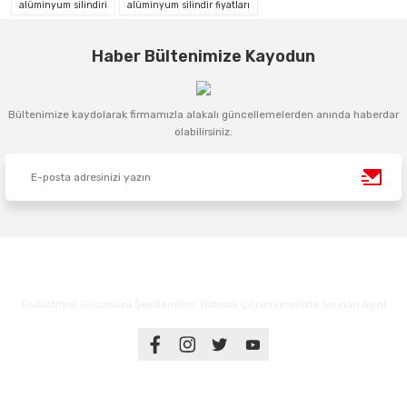
alüminyum silindiri
alüminyum silindir fiyatları
Haber Bültenimize Kayodun
Bültenimize kaydolarak firmamızla alakalı güncellemelerden anında haberdar
olabilirsiniz.
Endüstriyel Gücünüzü Şekillendirin: Hidrolik Çözümlerimizle Sınırları Aşın!
Üyelik