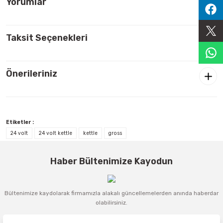
Yorumlar
Sıralama Valfleri
Taksit Seçenekleri
Kontrol Valfi
Önerileriniz
Etiketler :
24 volt
24 volt kettle
kettle
gross
Haber Bültenimize Kayodun
Bültenimize kaydolarak firmamızla alakalı güncellemelerden anında haberdar
olabilirsiniz.