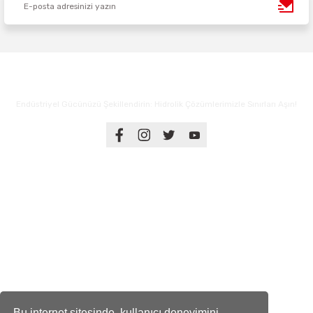
Endüstriyel Gücünüzü Şekillendirin: Hidrolik Çözümlerimizle Sınırları Aşın!
Üyelik
Kurumsal
Alışveriş
Bu internet sitesinde, kullanıcı deneyimini