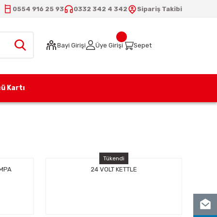
0554 916 25 93
0332 342 4 342
Sipariş Takibi
Bayi Girişi
Üye Girişi
Sepet
ü Kartı
Tükendi
OMPA
24 VOLT KETTLE