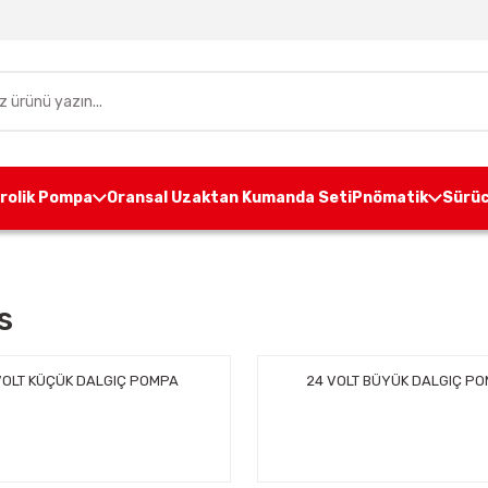
drolik Pompa
Oransal Uzaktan Kumanda Seti
Pnömatik
Sürüc
s
VOLT KÜÇÜK DALGIÇ POMPA
24 VOLT BÜYÜK DALGIÇ P