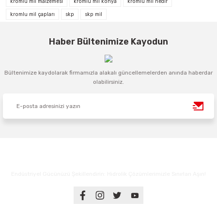
kromlu mil malzemesi
kromlu mil konya
kromlu mil nedir
kromlu mil çapları
skp
skp mil
Haber Bültenimize Kayodun
Bültenimize kaydolarak firmamızla alakalı güncellemelerden anında haberdar
olabilirsiniz.
Endüstriyel Gücünüzü Şekillendirin: Hidrolik Çözümlerimizle Sınırları Aşın!