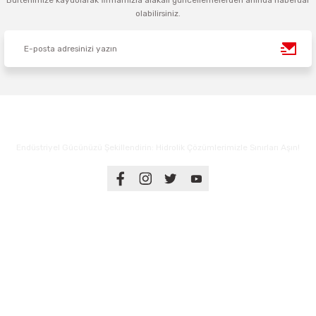
Bültenimize kaydolarak firmamızla alakalı güncellemelerden anında haberdar
olabilirsiniz.
Endüstriyel Gücünüzü Şekillendirin: Hidrolik Çözümlerimizle Sınırları Aşın!
Üyelik
Kurumsal