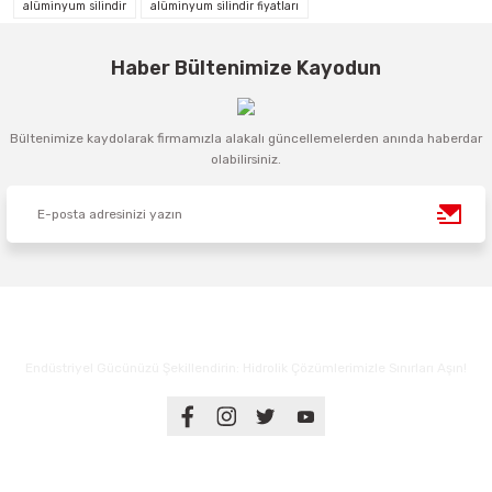
alüminyum silindir
alüminyum silindir fiyatları
Haber Bültenimize Kayodun
Bültenimize kaydolarak firmamızla alakalı güncellemelerden anında haberdar
olabilirsiniz.
Endüstriyel Gücünüzü Şekillendirin: Hidrolik Çözümlerimizle Sınırları Aşın!
Üyelik