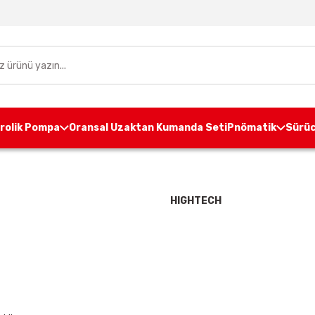
drolik Pompa
Oransal Uzaktan Kumanda Seti
Pnömatik
Sürüc
Anasayfa
HIGHTECH