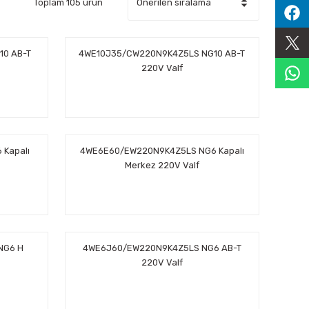
Toplam 105 ürün
10 AB-T
4WE10J35/CW220N9K4Z5LS NG10 AB-T
220V Valf
Kapalı
4WE6E60/EW220N9K4Z5LS NG6 Kapalı
Merkez 220V Valf
NG6 H
4WE6J60/EW220N9K4Z5LS NG6 AB-T
220V Valf