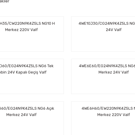
akiler
H35/CW220N9K4Z5LS NG10 H
4WE10J30/CG24N9K4Z5LS NG
Merkez 220V Valf
24V Valf
D60/EG24N9K4Z5LS NG6 Tek
4WE6E60/EG24N9K4Z5LS NG6 
bin 24V Kapalı Geçiş Valf
Merkez 24V Valf
60/EG24N9K4Z5LS NG6 Açık
4WE6H60/EW220N9K4Z5LS 
Merkez 24V Valf
Merkez 220V Valf