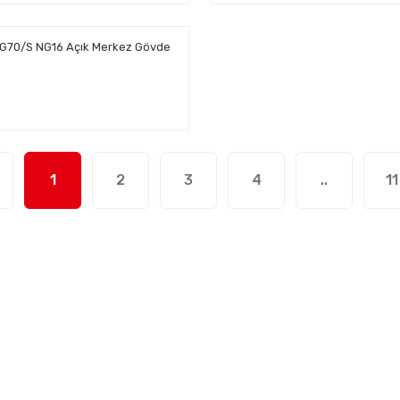
G70/S NG16 Açık Merkez Gövde
1
2
3
4
..
11