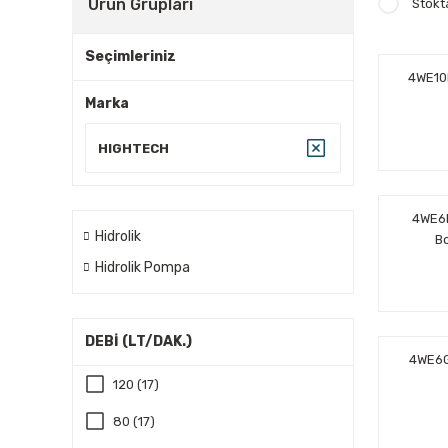
Ürün Grupları
Stokt
Seçimleriniz
4WE10
Marka
HIGHTECH
4WE6
Hidrolik
Bo
Hidrolik Pompa
DEBİ (LT/DAK.)
4WE6G
120 (17)
80 (17)