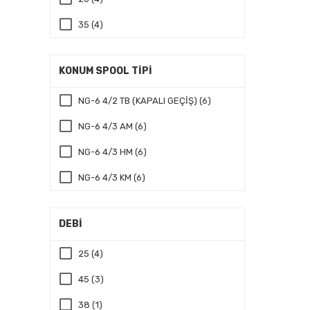
35 (4)
45 (2)
KONUM SPOOL TİPİ
115.6 (1)
NG-6 4/2 TB (KAPALI GEÇİŞ) (6)
12 (1)
NG-6 4/3 AM (6)
12.2 (1)
NG-6 4/3 HM (6)
13.7 (1)
NG-6 4/3 KM (6)
16.6 (1)
NG-6 4/3 ABT (5)
19 (1)
DEBİ
NG-6 4/2 ÇB DETANLI (3)
21 (1)
25 (4)
NG-6 4/2 TB (AÇIK GEÇİŞ) (2)
22.7 (1)
45 (3)
ABT GÖVDE (1)
25.3 (1)
38 (1)
AM GÖVDE (1)
26.6 (1)