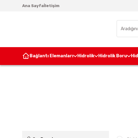
Ana Sayfa
İletişim
Bağlantı Elemanları
Hidrolik
Hidrolik Boru
Hi