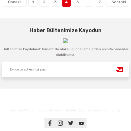
1
2
3
4
5
..
7
Haber Bültenimize Kayodun
Bültenimize kaydolarak firmamızla alakalı güncellemelerden anında haberdar
olabilirsiniz.
Endüstriyel Gücünüzü Şekillendirin: Hidrolik Çözümlerimizle Sınırları Aşın!