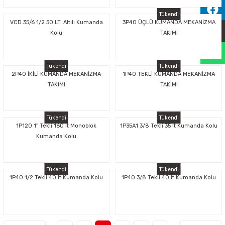
Sıralama Valfleri
Tükendi
VCD 35/6 1/2 50 LT. Altılı Kumanda
3P40 ÜÇLÜ KUMANDA MEKANİZMA
Kolu
TAKIMI
Kontrol Valfi
Tükendi
Tükendi
2P40 İKİLİ KUMANDA MEKANİZMA
1P40 TEKLİ KUMANDA MEKANİZMA
TAKIMI
TAKIMI
Tükendi
Tükendi
1P120 1'' Tekli 160 lt Monoblok
1P35A1 3/8 Tekli 35 lt Kumanda Kolu
Kumanda Kolu
Tükendi
Tükendi
1P40 1/2 Tekli 40 lt Kumanda Kolu
1P40 3/8 Tekli 40 lt Kumanda Kolu