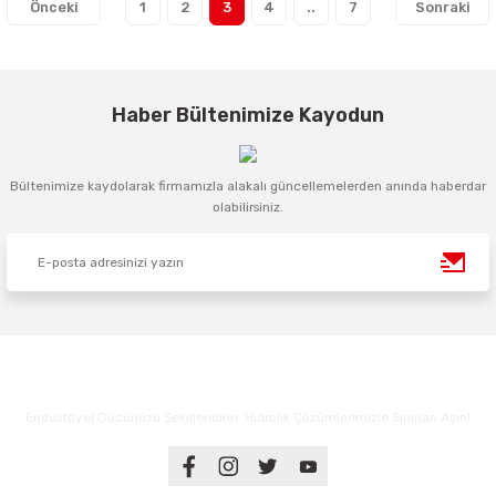
1
2
3
4
..
7
Haber Bültenimize Kayodun
Bültenimize kaydolarak firmamızla alakalı güncellemelerden anında haberdar
olabilirsiniz.
Endüstriyel Gücünüzü Şekillendirin: Hidrolik Çözümlerimizle Sınırları Aşın!