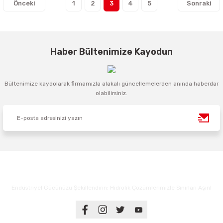
1
2
3
4
5
Haber Bültenimize Kayodun
Bültenimize kaydolarak firmamızla alakalı güncellemelerden anında haberdar
olabilirsiniz.
Endüstriyel Gücünüzü Şekillendirin: Hidrolik Çözümlerimizle Sınırları Aşın!