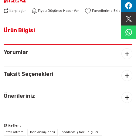
Stokta Yok
Sıralama Valfleri
Karşılaştır
Fiyatı Düşünce Haber Ver
Kontrol Valfi
Ürün Bilgisi
Yorumlar
Taksit Seçenekleri
Önerileriniz
Etiketler :
tmk artrom
honlanmış boru
honlanmış boru ölçüleri