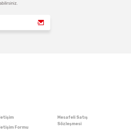
ilirsiniz.
Kurumsal
Alışveriş
letişim
Mesafeli Satış
Sözleşmesi
letişim Formu