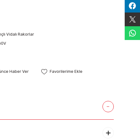
çlı Vidalı Rakorlar
80V
şünce Haber Ver