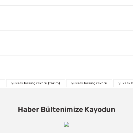
yüksek basınç rekoru (takım)
yüksek basınç rekoru
yüksek b
Haber Bültenimize Kayodun