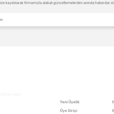
ze kaydolarak firmamızla alakalı güncellemelerden anında haberdar olab
Üyelik
ınırları Aşın!
Yeni Üyelik
İ
Üye Girişi
İ