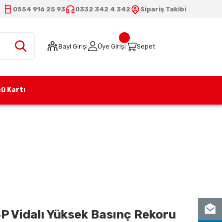
0554 916 25 93
0332 342 4 342
Sipariş Takibi
Bayi Girişi
Üye Girişi
Sepet
ü Kartı
8SN 3/8'' BSP Vidalı Yüksek Basınç Rekoru (Takım)
P Vidalı Yüksek Basınç Rekoru