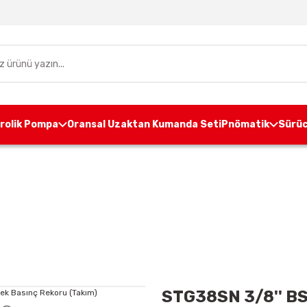
drolik Pompa
Oransal Uzaktan Kumanda Seti
Pnömatik
Sürüc
lantı Elemanları
Yüksek Basınçlı Vidalı Rakorlar
STG3
STG38SN 3/8'' BS