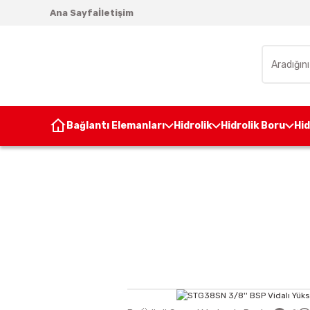
Ana Sayfa
İletişim
Bağlantı Elemanları
Hidrolik
Hidrolik Boru
Hi
Anasayfa
Bağlantı Elemanları
Çabuk Bağ