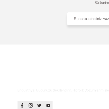
Bültenimi
Endüstriyel Gücünüzü Şekillendirin: Hidrolik Çözümlerimizle S