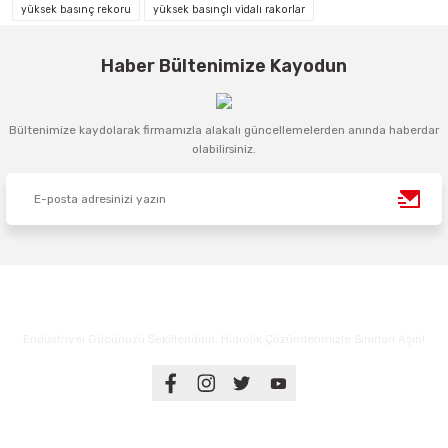
yüksek basınç rekoru
yüksek basınçlı vidalı rakorlar
Haber Bültenimize Kayodun
Bültenimize kaydolarak firmamızla alakalı güncellemelerden anında haberdar
olabilirsiniz.
Endüstriyel Gücünüzü Şekillendirin: Hidrolik Çözümlerimizle Sınırları Aşın!
Üyelik