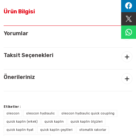
Sıralama Valfleri
Ürün Bilgisi
Kontrol Valfi
Yorumlar
Taksit Seçenekleri
Önerileriniz
Etiketler :
oleocon
oleocon hydraulic
oleocon hydraulic quick coupling
quick kaplin (erkek)
quick kaplin
quick kaplin ölçüleri
quick kaplin fiyat
quick kaplin çeşitleri
otomatik rakorlar