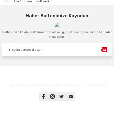
kontrol valfi
kontrol valfi nedir
Haber Bültenimize Kayodun
Bültenimize kaydolarak firmamızla alakalı güncellemelerden anında haberdar
olabilirsiniz.
Endüstriyel Gücünüzü Şekillendirin: Hidrolik Çözümlerimizle Sınırları Aşın!
Üyelik