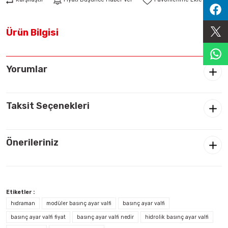
Sıralama Valfleri
Ürün Bilgisi
Kontrol Valfi
Yorumlar
Taksit Seçenekleri
Önerileriniz
Etiketler :
hıdraman
modüler basınç ayar valfi
basınç ayar valfi
basınç ayar valfi fiyat
basınç ayar valfi nedir
hidrolik basınç ayar valfi