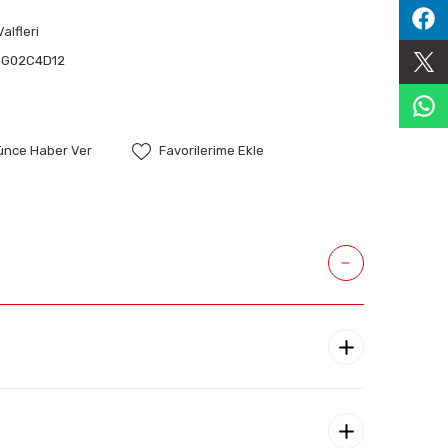
alfleri
HG02C4D12
şünce Haber Ver