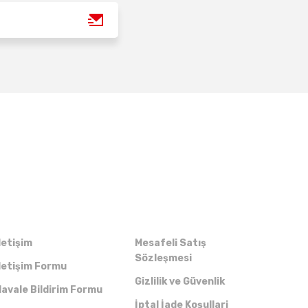
Kurumsal
Alışveriş
letişim
Mesafeli Satış
Sözleşmesi
letişim Formu
Gizlilik ve Güvenlik
avale Bildirim Formu
İptal İade Koşullari