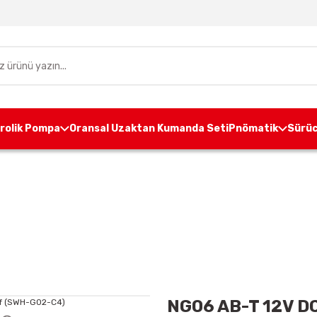
drolik Pompa
Oransal Uzaktan Kumanda Seti
Pnömatik
Sürüc
Hidrolik Valfler
Yön Kontrol Valfleri
NG06 AB-T 12
NG06 AB-T 12V D