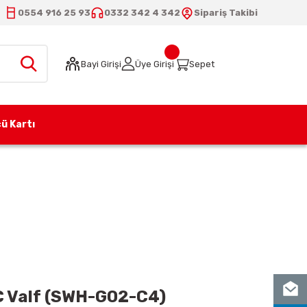
0554 916 25 93
0332 342 4 342
Sipariş Takibi
Bayi Girişi
Üye Girişi
Sepet
ü Kartı
V DC Valf (SWH-G02-C4)
C Valf (SWH-G02-C4)