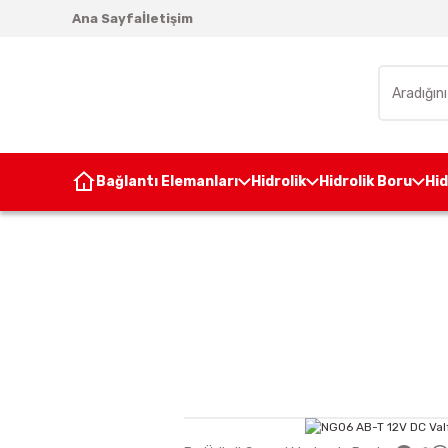
Ana Sayfa
İletişim
Bağlantı Elemanları
Hidrolik
Hidrolik Boru
Hi
Anasayfa
Hidrolik