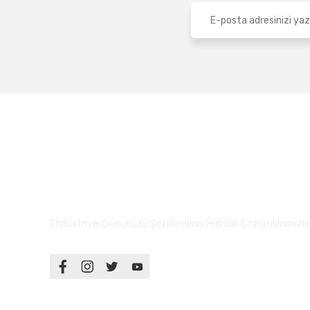
Endüstriyel Gücünüzü Şekillendirin: Hidrolik Çözümlerimizle S