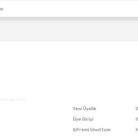
Üyelik
ınırları Aşın!
Yeni Üyelik
İ
Üye Girişi
İ
Şifremi Unuttum
H