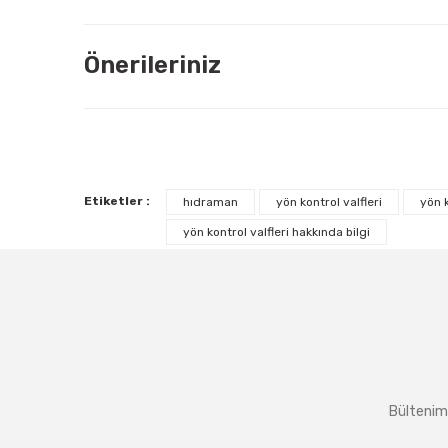
Önerileriniz
Etiketler :
hıdraman
yön kontrol valfleri
yön k
yön kontrol valfleri hakkında bilgi
Bültenimi