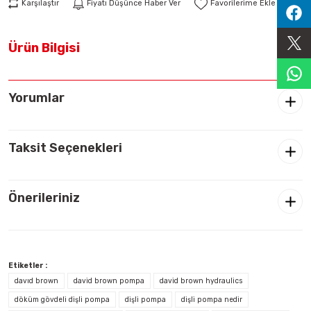
Karşılaştır
Fiyatı Düşünce Haber Ver
Sıralama Valfleri
Ürün Bilgisi
Kontrol Valfi
Yorumlar
Taksit Seçenekleri
Önerileriniz
Etiketler :
davıd brown
david brown pompa
david brown hydraulics
döküm gövdeli dişli pompa
dişli pompa
dişli pompa nedir