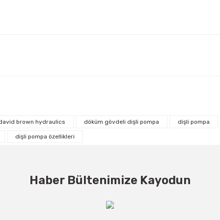
david brown hydraulics
döküm gövdeli dişli pompa
dişli pompa
dişli pompa özellikleri
Haber Bültenimize Kayodun