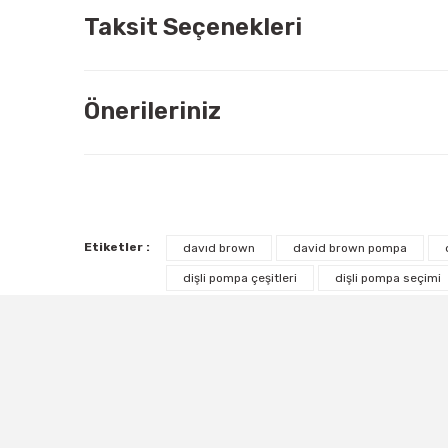
Taksit Seçenekleri
Önerileriniz
Etiketler :
davıd brown
david brown pompa
dişli pompa çeşitleri
dişli pompa seçimi