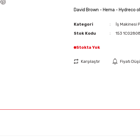
David Brown - Hema - Hydreco ol
Kategori
İş Makinesi 
Stok Kodu
153 1C0280
Stokta Yok
Karşılaştır
Fiyatı Dü