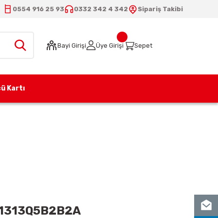
0554 916 25 93
0332 342 4 342
Sipariş Takibi
Bayi Girişi
Üye Girişi
Sepet
ü Kartı
C191313Q5B2B2A
91313Q5B2B2A