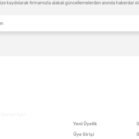
ze kaydolarak firmamızla alakalı güncellemelerden anında haberdar olab
Üyelik
ınırları Aşın!
Yeni Üyelik
İ
Üye Girişi
İ