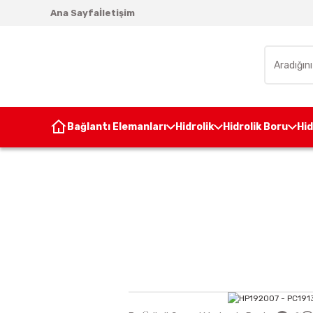
Ana Sayfa
İletişim
Bağlantı Elemanları
Hidrolik
Hidrolik Boru
Hi
Anasayfa