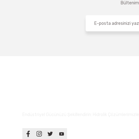
Bültenimi
Endüstriyel Gücünüzü Şekillendirin: Hidrolik Çözümlerimizle S