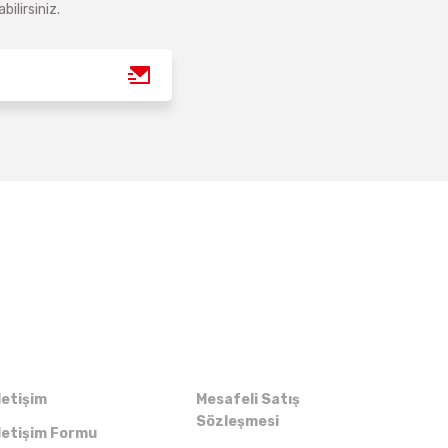
ilirsiniz.
Kurumsal
Alışveriş
letişim
Mesafeli Satış
Sözleşmesi
letişim Formu