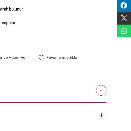
arak bulunur.
Pompaları
8
şünce Haber Ver