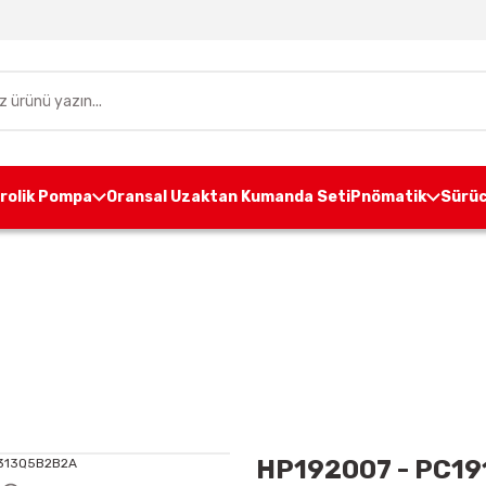
drolik Pompa
Oransal Uzaktan Kumanda Seti
Pnömatik
Sürüc
Hidrolik Pompa
İş Makinesi Pompaları
HP192007 - P
HP192007 - PC1