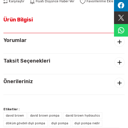
Karşılaştır
Fiyatı Düşünce Haber Ver
Sıralama Valfleri
Ürün Bilgisi
Kontrol Valfi
Yorumlar
Taksit Seçenekleri
Önerileriniz
Etiketler :
davıd brown
david brown pompa
david brown hydraulics
döküm gövdeli dişli pompa
dişli pompa
dişli pompa nedir