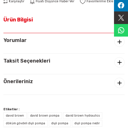
Karşılaştır
Fiyatı Düşünce Haber Ver
Sıralama Valfleri
Ürün Bilgisi
Kontrol Valfi
Yorumlar
Taksit Seçenekleri
Önerileriniz
Etiketler :
davıd brown
david brown pompa
david brown hydraulics
döküm gövdeli dişli pompa
dişli pompa
dişli pompa nedir