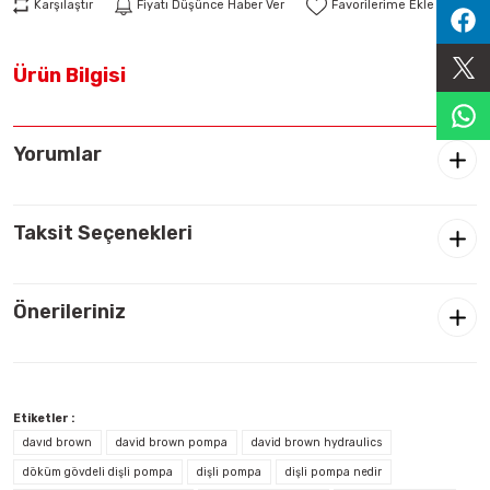
Karşılaştır
Fiyatı Düşünce Haber Ver
Sıralama Valfleri
Ürün Bilgisi
Kontrol Valfi
Yorumlar
Taksit Seçenekleri
Önerileriniz
Etiketler :
davıd brown
david brown pompa
david brown hydraulics
döküm gövdeli dişli pompa
dişli pompa
dişli pompa nedir