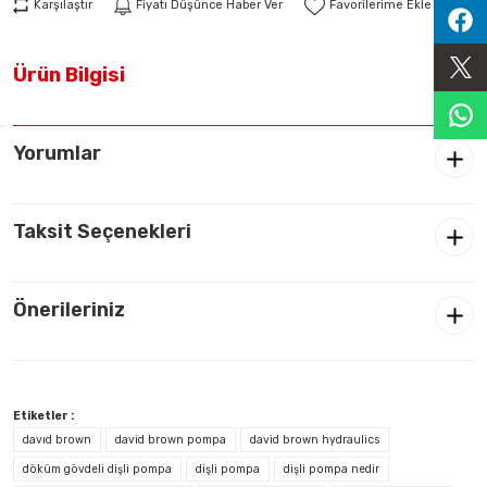
Karşılaştır
Fiyatı Düşünce Haber Ver
Sıralama Valfleri
Ürün Bilgisi
Kontrol Valfi
Yorumlar
Taksit Seçenekleri
Önerileriniz
Etiketler :
davıd brown
david brown pompa
david brown hydraulics
döküm gövdeli dişli pompa
dişli pompa
dişli pompa nedir