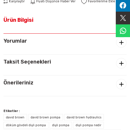
Karşılaştır
Fiyatı Düşünce Haber Ver
Sıralama Valfleri
Ürün Bilgisi
Kontrol Valfi
Yorumlar
Taksit Seçenekleri
Önerileriniz
Etiketler :
davıd brown
david brown pompa
david brown hydraulics
döküm gövdeli dişli pompa
dişli pompa
dişli pompa nedir