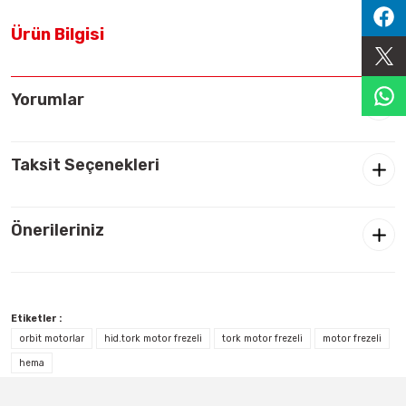
Sıralama Valfleri
Ürün Bilgisi
Kontrol Valfi
Yorumlar
Taksit Seçenekleri
Önerileriniz
Etiketler :
orbit motorlar
hid.tork motor frezeli
tork motor frezeli
motor frezeli
hema