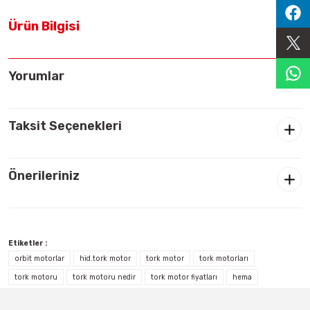
Sıralama Valfleri
Ürün Bilgisi
Kontrol Valfi
Yorumlar
Taksit Seçenekleri
Önerileriniz
Etiketler :
orbit motorlar
hid.tork motor
tork motor
tork motorları
tork motoru
tork motoru nedir
tork motor fiyatları
hema