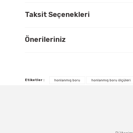
Taksit Seçenekleri
Önerileriniz
Etiketler :
honlanmış boru
honlanmış boru ölçüleri