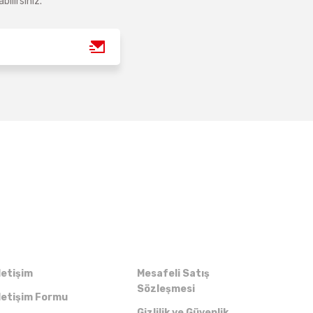
ilirsiniz.
Kurumsal
Alışveriş
letişim
Mesafeli Satış
Sözleşmesi
letişim Formu
Gizlilik ve Güvenlik