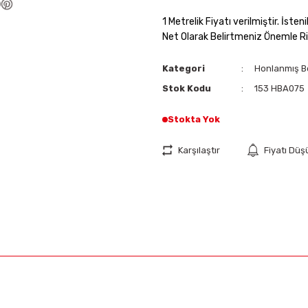
1 Metrelik Fiyatı verilmiştir. İst
Net Olarak Belirtmeniz Önemle Ri
Kategori
Honlanmış B
Stok Kodu
153 HBA075
Stokta Yok
Karşılaştır
Fiyatı Dü