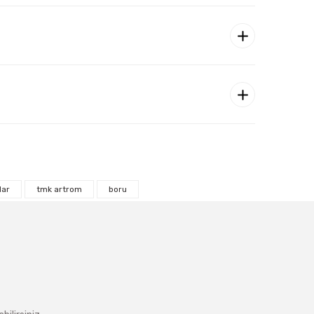
lar
tmk artrom
boru