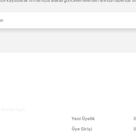
ze kaydolarak firmamızla alakalı güncellemelerden anında haberdar olab
Üyelik
ınırları Aşın!
Yeni Üyelik
İ
Üye Girişi
İ