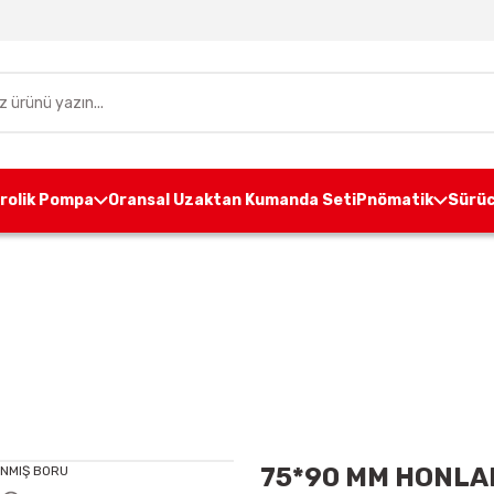
drolik Pompa
Oransal Uzaktan Kumanda Seti
Pnömatik
Sürüc
Hidrolik Boru
Honlanmış Boru
75*90 MM HONLA
75*90 MM HONLA