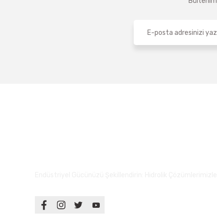
Bültenimi
Endüstriyel Gücünüzü Şekillendirin: Hidrolik Çözümlerimizle S