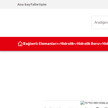
Ana Sayfa
İletişim
Bağlantı Elemanları
Hidrolik
Hidrolik Boru
Hi
Anasayfa