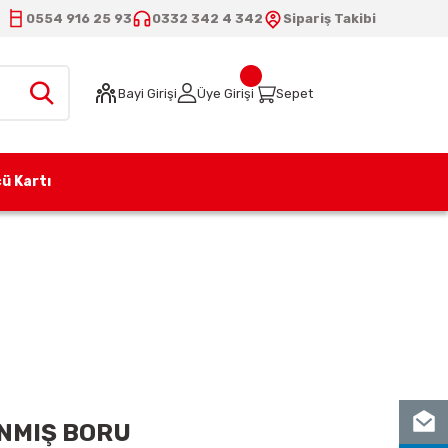
0554 916 25 93
0332 342 4 342
Sipariş Takibi
Bayi Girişi
Üye Girişi
Sepet
ü Kartı
NMIŞ BORU
NMIŞ BORU