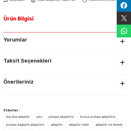
Sıralama Valfleri
Ürün Bilgisi
Kontrol Valfi
Yorumlar
Taksit Seçenekleri
Önerileriniz
Etiketler :
dişi düz adaptör
çms
pompa adaptörü
konya pompa adaptörü
pompa bağlantı adaptörü
adaptör
adaptör nedir
adaptör ne demek