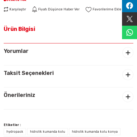
Sıralama Valfleri
Karşılaştır
Fiyatı Düşünce Haber Ver
Kontrol Valfi
Ürün Bilgisi
Yorumlar
Taksit Seçenekleri
Önerileriniz
Etiketler :
hydropack
hidrolik kumanda kolu
hidrolik kumanda kolu konya