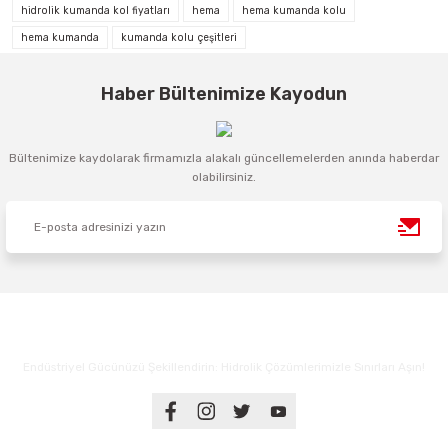
hidrolik kumanda kol fiyatları
hema
hema kumanda kolu
hema kumanda
kumanda kolu çeşitleri
Haber Bültenimize Kayodun
Bültenimize kaydolarak firmamızla alakalı güncellemelerden anında haberdar
olabilirsiniz.
Endüstriyel Gücünüzü Şekillendirin: Hidrolik Çözümlerimizle Sınırları Aşın!