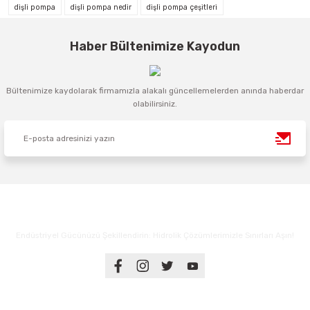
dişli pompa
dişli pompa nedir
dişli pompa çeşitleri
Haber Bültenimize Kayodun
Bültenimize kaydolarak firmamızla alakalı güncellemelerden anında haberdar
olabilirsiniz.
Endüstriyel Gücünüzü Şekillendirin: Hidrolik Çözümlerimizle Sınırları Aşın!
Üyelik