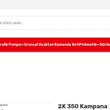
drolik Pompa
Oransal Uzaktan Kumanda Seti
Pnömatik
Sürüc
sayfa
Ünite Aksesuarları
Kampana
2K 350 Kam
2K 350 Kampana