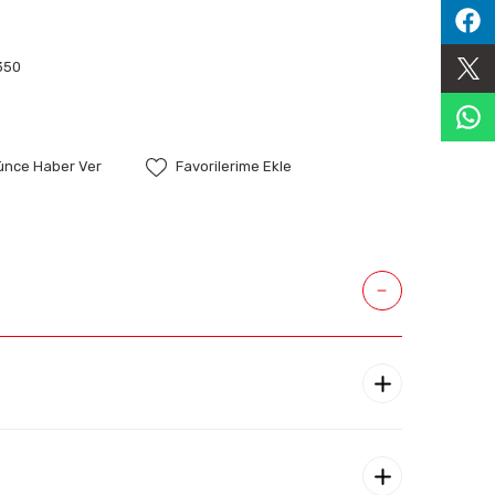
350
şünce Haber Ver