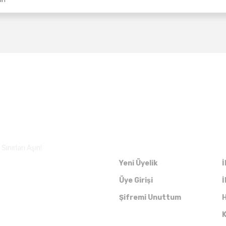
Üyelik
ınırları Aşın!
Yeni Üyelik
İ
Üye Girişi
İ
Şifremi Unuttum
H
K