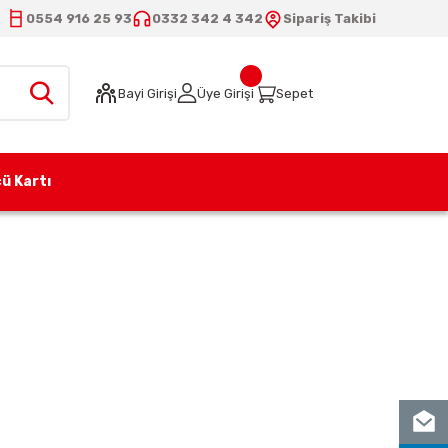
0554 916 25 93
0332 342 4 342
Sipariş Takibi
Bayi Girişi
Üye Girişi
Sepet
ü Kartı
pana