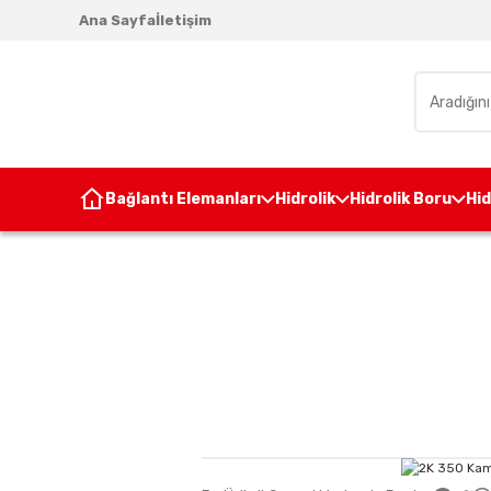
Ana Sayfa
İletişim
Bağlantı Elemanları
Hidrolik
Hidrolik Boru
Hi
Ana