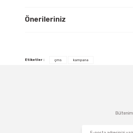
Önerileriniz
Etiketler :
çms
kampana
Bültenimi