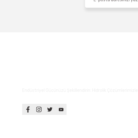
Endüstriyel Gücünüzü Şekillendirin: Hidrolik Çözümlerimizle S