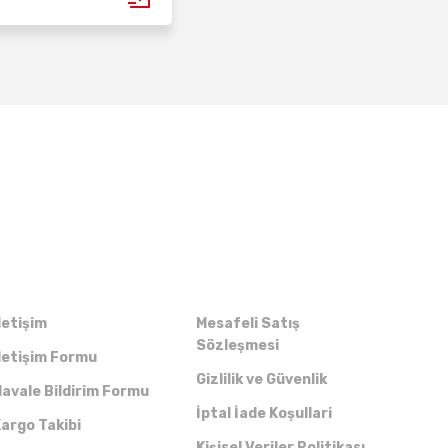
Kurumsal
Alışveriş
letişim
Mesafeli Satış
Sözleşmesi
letişim Formu
Gizlilik ve Güvenlik
avale Bildirim Formu
İptal İade Koşullari
argo Takibi
Kişisel Veriler Politikası